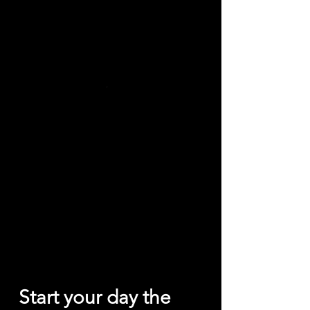
الفطار
Breakfast Combo كومبو
الفطور
Start your day the