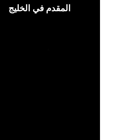
المقدم في الخليج
Paratha & Chapati البراتا
و الشباتي