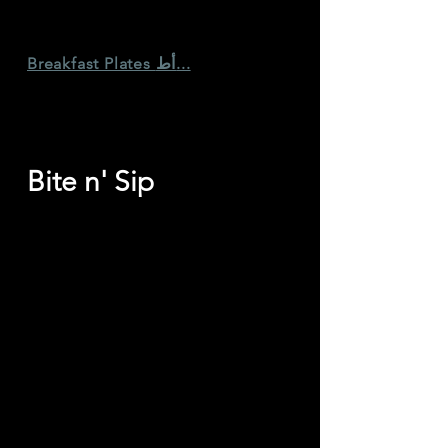
Breakfast Plates أط...
Karak Boy Menu
Bite n' Sip
Breakfast Plates أطباق